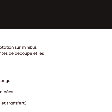
ptation sur minibus
intes de découpe et les
llongé
galbées
 et transfert)