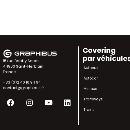
Covering
par véhicule
15 rue Bobby Sands
44800 Saint-Herblain
Autobus
France
Autocar
+33 (0)2 40 16 94 94
contact@graphibus.fr
Minibus
Facebook
Instagram
Youtube
Linkedin
Tramways
Trains