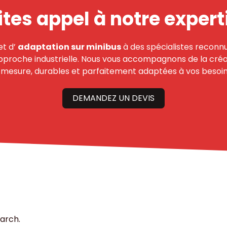
ites appel à notre expert
et d’
adaptation sur minibus
à des spécialistes reconnu
pproche industrielle. Nous vous accompagnons de la créa
r mesure, durables et parfaitement adaptées à vos besoin
DEMANDEZ UN DEVIS
s
earch.