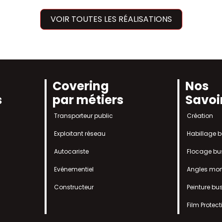
VOIR TOUTES LES RÉALISATIONS
Covering
Nos
s
par métiers
Savoi
Transporteur public
Création
Exploitant réseau
Habillage 
Autocariste
Flocage bu
Evénementiel
Angles mor
Constructeur
Peinture bu
Film Protec