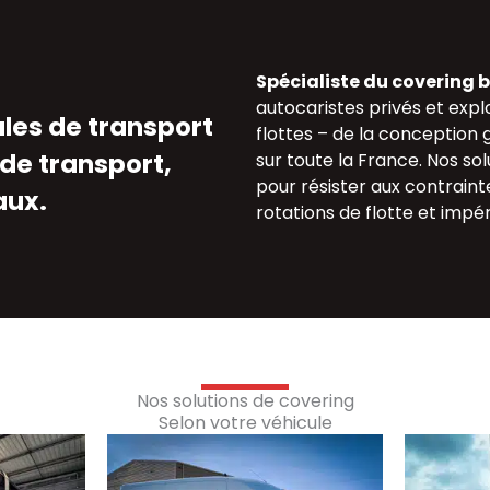
Spécialiste du covering 
autocaristes privés et expl
ules de transport
flottes – de la conception g
de transport,
sur toute la France. Nos so
pour résister aux contrainte
aux.
rotations de flotte et impér
Nos solutions de covering
Selon votre véhicule