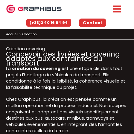
Aller
au
contenu
Contact
(+33)2 40 16 94 94
Accueil
Création
Création covering
Concevoir des livrées et covering
adaptés aux contraintes du
transport
La
création du covering
est une étape clé dans tout
projet d’habillage de véhicules de transport. Elle
conditionne à la fois la lisibilité, la cohérence visuelle et
la faisabilité technique du projet.
Chez
Graphibus
, la création est pensée comme un
maillon opérationnel du process industriel. Nos équipes
conçoivent et adaptent des visuels spécifiquement
destinés aux bus, autocars, minibus, tramways et
véhicules événementiels, en intégrant dès l’amont les
contraintes réelles du terrain.