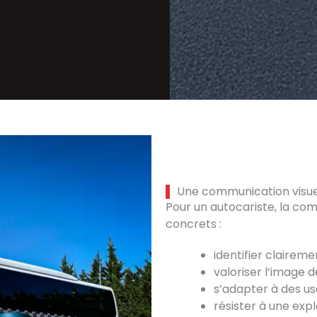
Une communication visuel
Pour un autocariste, la com
concrets :
identifier claireme
valoriser l’image 
s’adapter à des us
résister à une expl