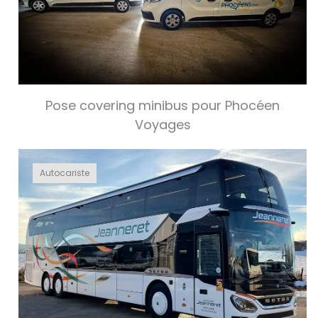
Pose covering minibus pour Phocéen
Voyages
Autocariste