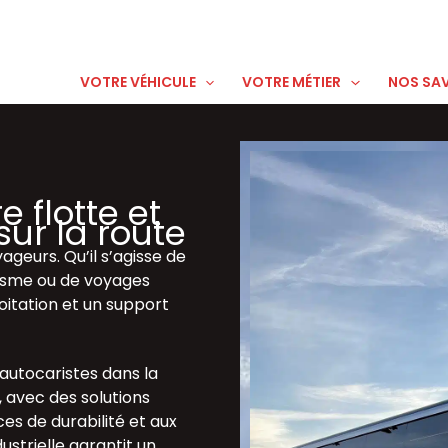
VOTRE VÉHICULE
VOTRE MÉTIER
NOS SAV
e flotte et
 sur la route
ageurs. Qu’il s’agisse de
urisme ou de voyages
loitation et un support
utocaristes dans la
, avec des solutions
es de durabilité et aux
ustrielle garantit un