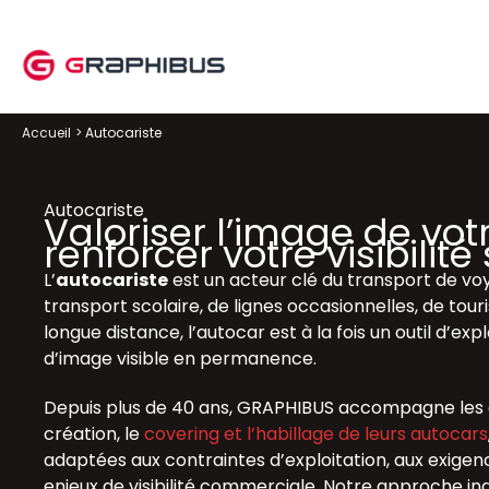
Aller
au
contenu
Accueil
Autocariste
Autocariste
Valoriser l’image de votr
renforcer votre visibilité
L’
autocariste
est un acteur clé du transport de voy
transport scolaire, de lignes occasionnelles, de to
longue distance, l’autocar est à la fois un outil d’exp
d’image visible en permanence.
Depuis plus de 40 ans,
GRAPHIBUS
accompagne les a
création, le
covering et l’habillage de leurs autocars
adaptées aux contraintes d’exploitation, aux exigenc
enjeux de visibilité commerciale. Notre approche ind