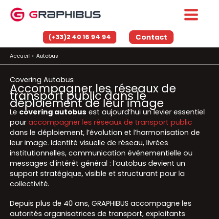
Aller
au
contenu
Contact
(+33)2 40 16 94 94
Accueil
Autobus
Covering Autobus
Accompagner les réseaux de
transport public dans le
déploiement de leur image
Le
covering autobus
est aujourd’hui un levier essentiel
pour
accompagner les réseaux de transport public
dans le déploiement, l’évolution et l’harmonisation de
leur image. Identité visuelle de réseau, livrées
institutionnelles, communication événementielle ou
messages d’intérêt général : l’autobus devient un
support stratégique, visible et structurant pour la
collectivité.
Depuis plus de 40 ans, GRAPHIBUS accompagne les
autorités organisatrices de transport, exploitants