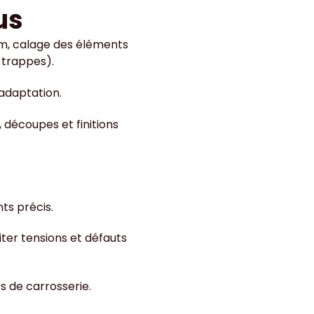
us
2 m, calage des éléments
 trappes).
’adaptation.
 découpes et finitions
ts précis.
iter tensions et défauts
s de carrosserie.