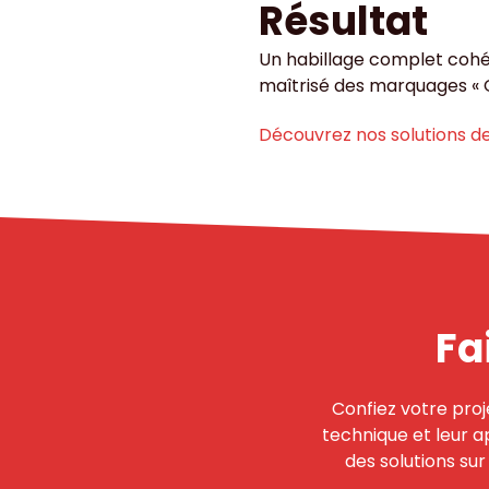
Résultat
Un habillage complet cohér
maîtrisé des marquages « O
Découvrez nos solutions d
Fa
Confiez votre pro
technique et leur a
des solutions su