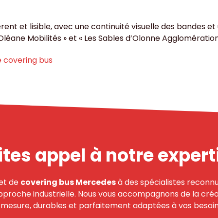
ent et lisible, avec une continuité visuelle des bandes e
léane Mobilités » et « Les Sables d’Olonne Agglomération 
e covering bus
ites appel à notre expert
jet de
covering bus Mercedes
à des spécialistes reconnu
pproche industrielle. Nous vous accompagnons de la créa
r mesure, durables et parfaitement adaptées à vos besoin