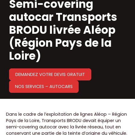
Semi-covering
autocar Transports
BRODU livrée Aléop
(Région Pays de la
Loire)
DEMANDEZ VOTRE DEVIS GRATUIT
NOS SERVICES – AUTOCARS
Dans le cadre de l’exploitation de lignes Aléop – Région
Pays de la Loire, Transports BRODU devait équiper un
semi-covering autocar avec la livrée réseau, tout en
conservant une partie de la teinte d’origine du véhicule.