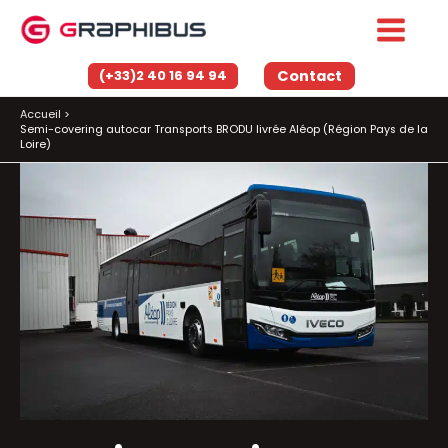
Aller
au
contenu
Contact
(+33)2 40 16 94 94
Accueil
Semi-covering autocar Transports BRODU livrée Aléop (Région Pays de la
Loire)